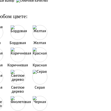
юбом цвете:
я
Бордовая
Желтая
ая
Коричневая
Красная
ая
Светлое
Серая
дерево