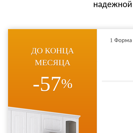
надежной 
1
Форма
ДО КОНЦА
МЕСЯЦА
-57
%