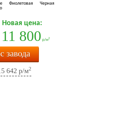
е
Фиолетовая
Черная
о
Новая цена:
11 800
2
р/м
 с завода
2
15 642 р/м