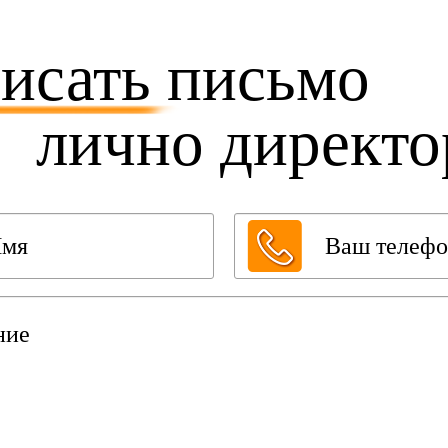
исать
письмо
лично директо