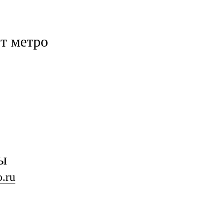
т метро
ты
.ru