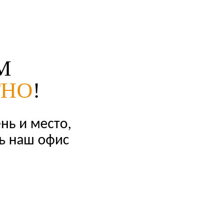
М
ТНО
!
нь и место,
ть наш офис