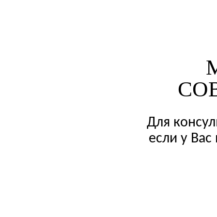
СО
Для консул
если у Вас