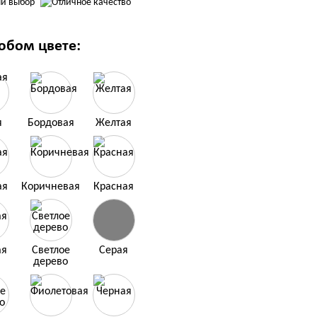
юбом цвете:
я
Бордовая
Желтая
ая
Коричневая
Красная
ая
Светлое
Серая
дерево