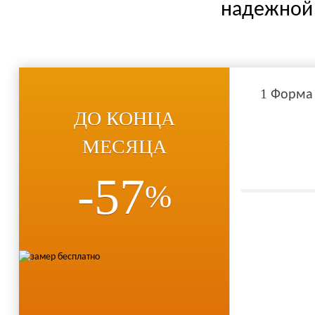
надежной 
1
Форма
ДО КОНЦА
МЕСЯЦА
-57
%