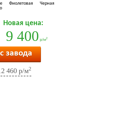
е
Фиолетовая
Черная
о
Новая цена:
9 400
2
р/м
 с завода
2
12 460 р/м