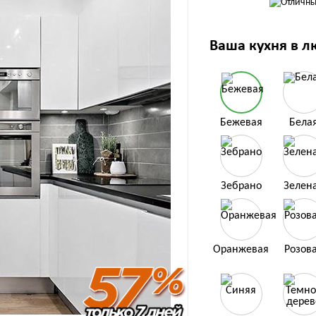
Ваша кухня в л
Бежевая
Бела
Зебрано
Зелен
Оранжевая
Розов