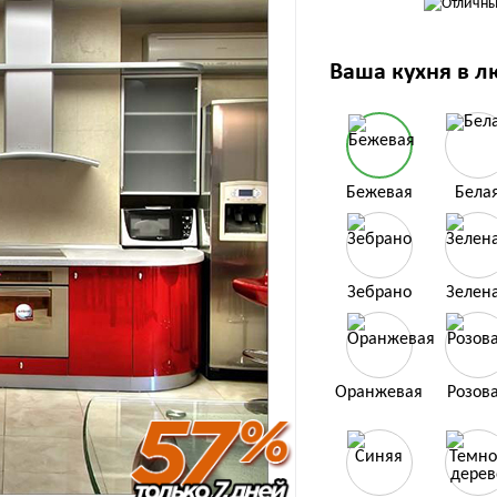
Ваша кухня в л
Бежевая
Бела
Зебрано
Зелен
Оранжевая
Розов