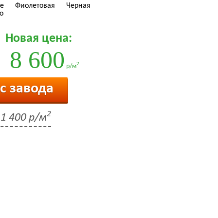
е
Фиолетовая
Черная
о
Новая цена:
8 600
2
р/м
 с завода
2
1 400 р/м