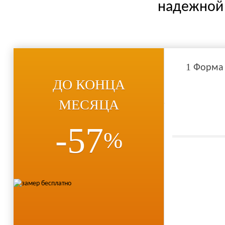
надежной 
1
Форма
ДО КОНЦА
МЕСЯЦА
-57
%