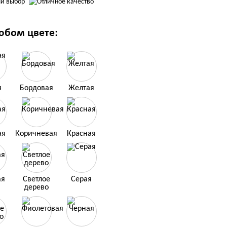
юбом цвете:
я
Бордовая
Желтая
ая
Коричневая
Красная
ая
Светлое
Серая
дерево