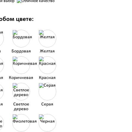
юбом цвете:
я
Бордовая
Желтая
ая
Коричневая
Красная
ая
Светлое
Серая
дерево