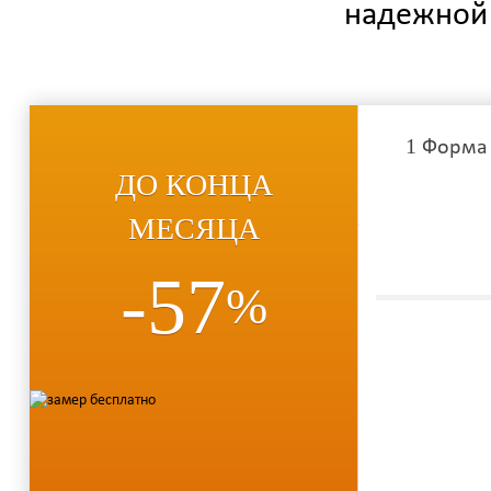
надежной 
1
Форма
ДО КОНЦА
МЕСЯЦА
-57
%