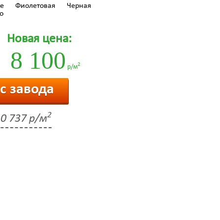
е
Фиолетовая
Черная
о
Новая цена:
8 100
2
р/м
 с завода
2
0 737 р/м