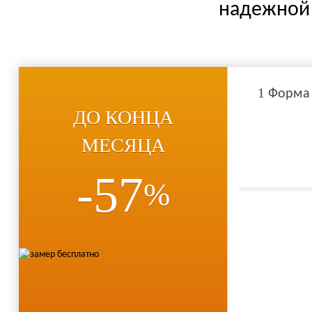
надежной 
1
Форма
ДО КОНЦА
МЕСЯЦА
-57
%