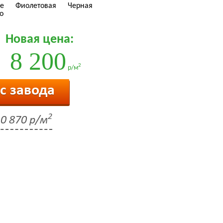
е
Фиолетовая
Черная
о
Новая цена:
8 200
2
р/м
 с завода
2
0 870 р/м