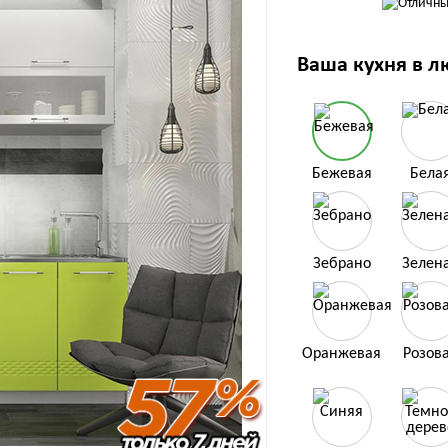
Ваша кухня в л
Бежевая
Бела
Зебрано
Зелен
Оранжевая
Розов