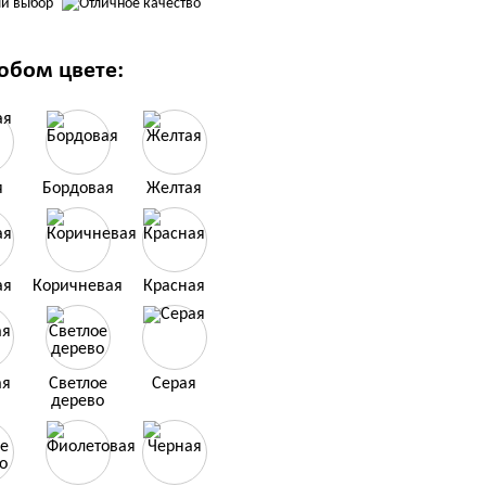
юбом цвете:
я
Бордовая
Желтая
ая
Коричневая
Красная
ая
Светлое
Серая
дерево