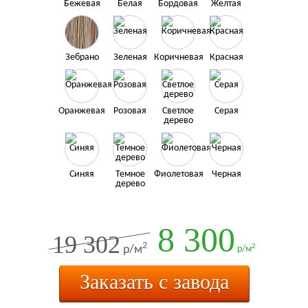
Бежевая
Белая
Бордовая
Желтая
Зебрано
Зеленая
Коричневая
Красная
Оранжевая
Розовая
Светлое
Серая
дерево
Синяя
Темное
Фиолетовая
Черная
дерево
8 300
19 302
2
2
р/м
р/м
Заказать с завода